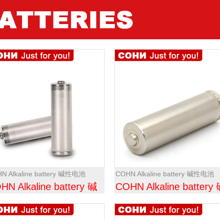
N Alkaline battery 碱性电池
COHN Alkaline battery 碱性电池
HN Alkaline battery 碱
COHN Alkaline battery
电池
性电池