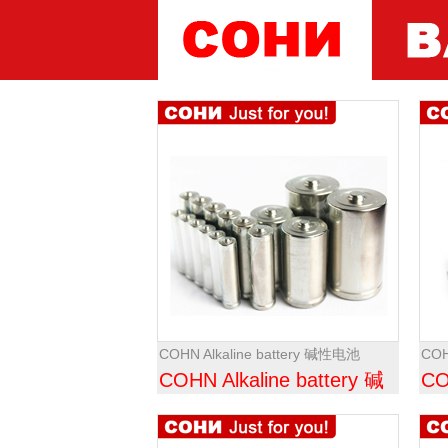
COHN Alkaline battery 碱性电池
COH
COHN Alkaline battery 碱
CO
性电池
性