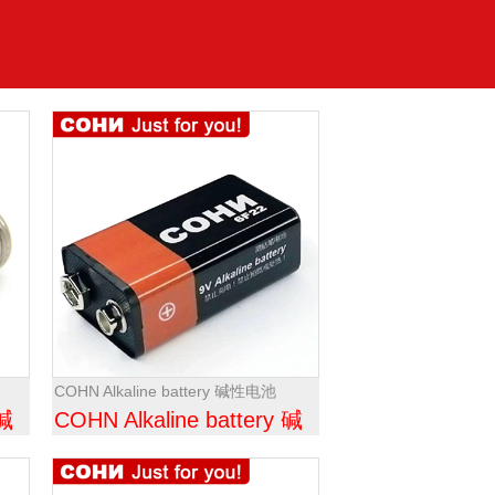
COHN Alkaline battery 碱性电池
 碱
COHN Alkaline battery 碱
性电池